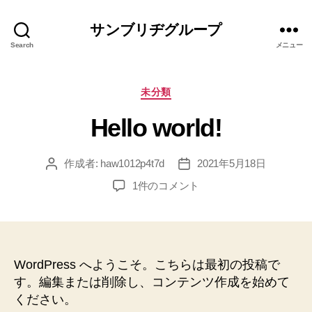
サンブリヂグループ
Search
メニュー
カ
未分類
テ
Hello world!
ゴ
リ
ー
作成者:
haw1012p4t7d
2021年5月18日
投
投
稿
稿
Hello
1件のコメント
者
日
world!
へ
の
WordPress へようこそ。こちらは最初の投稿で
す。編集または削除し、コンテンツ作成を始めて
ください。